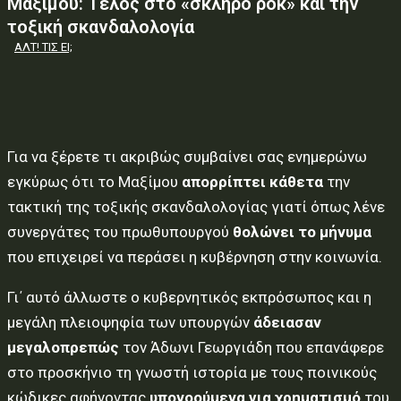
Μαξίμου: Τέλος στο «σκληρό ροκ» και την
τοξική σκανδαλολογία
ΑΛΤ! ΤΙΣ ΕΙ;
Για να ξέρετε τι ακριβώς συμβαίνει σας ενημερώνω
εγκύρως ότι το Μαξίμου
απορρίπτει κάθετα
την
τακτική της τοξικής σκανδαλολογίας γιατί όπως λένε
συνεργάτες του πρωθυπουργού
θολώνει το μήνυμα
που επιχειρεί να περάσει η κυβέρνηση στην κοινωνία.
Γι΄ αυτό άλλωστε ο κυβερνητικός εκπρόσωπος και η
μεγάλη πλειοψηφία των υπουργών
άδειασαν
μεγαλοπρεπώς
τον Άδωνι Γεωργιάδη που επανάφερε
στο προσκήνιο τη γνωστή ιστορία με τους ποινικούς
κώδικες αφήνοντας
υπονοούμενα για χρηματισμό
του