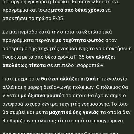
ότι αργά ή γρήγορα η Τουρκία θα επανέλθει σε ένα
πρόγραμμα και ίσως
μετά από δέκα χρόνια
να
αποκτήσει τα πρώτα F-35.
Σε μια περίοδο κατά την οποία τα εξοπλιστικά
προγράμματα περνάνε
με ταχύτητα φωτός
στον
αστερισμό της τεχνητής νοημοσύνης το να αποκτήσει η
Τουρκία μετά από δέκα χρόνια F-35
δεν αλλάζει
απολύτως τίποτα
σε επίπεδο ισορροπιών.
Γιατί μέχρι τότε
θα έχει αλλάζει ριζικά
η τεχνολογία
αλλά και η μορφή διεξαγωγής πολέμων. Ο πόλεμος θα
γίνεται
με έξυπνα ρομπότ
τα οποία θα έχουν σημείο
αναφορά ισχυρά κέντρα τεχνητής νοημοσύνης. Το ίδιο
θα συμβεί και με τα
μαχητικά 6ης γενιάς
τα οποία δεν
θα θυμίζουν απολύτως τίποτα από τα προηγούμενα.
Ακόμη και σήμερα στο μέτωπο της Ουκρανίας τον