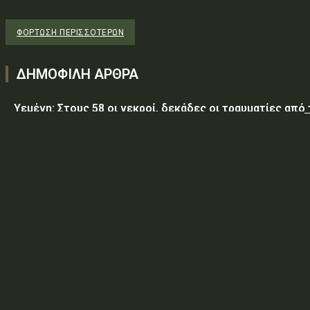
ΦΌΡΤΩΣΗ ΠΕΡΙΣΣΟΤΈΡΩΝ
ΔΗΜΟΦΙΛΗ ΑΡΘΡΑ
Υεμένη: Στους 58 οι νεκροί, δεκάδες οι τραυματίες από
επίθεση των Χούθι σε κυβερνητικές δυνάμεις
Τραμπ: Ο πόλεμος με το Ιράν «θα τελειώσει σύντομα»
ΥΠ.ΠΡΟ.ΠΟ.: «Έγκριση δαπάνης, εξήντα ενός χιλιάδων
εξακοσίων εβδομήντα ευρώ και είκοσι δύο λεπτών
(61.670,22€), για την τροφοδοσία κρατουμένων του
ΠΡΟ.ΚΕ.Κ.Α Ορεστιάδας, που παραβίασαν...
ΥΠ.ΠΡΟ.ΠΟ.: ΠΡΟΣΩΡΙΝΕΣ ΚΥΚΛΟΦΟΡΙΑΚΕΣ ΡΥΘΜΙΣΕΙΣ