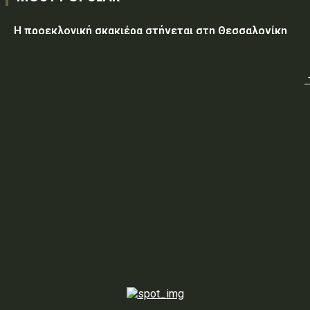
Η προεκλογική σκακιέρα στήνεται στη Θεσσαλονίκη
Υεμένη: Στους 58 οι νεκροί, δεκάδες οι τραυματίες από
επίθεση των Χούθι σε κυβερνητικές δυνάμεις
Τραμπ: Ο πόλεμος με το Ιράν «θα τελειώσει σύντομα»
ΥΠ.ΠΡΟ.ΠΟ.: «Έγκριση δαπάνης, εξήντα ενός χιλιάδων
εξακοσίων εβδομήντα ευρώ και είκοσι δύο λεπτών
(61.670,22€), για την τροφοδοσία κρατουμένων του
ΠΡΟ.ΚΕ.Κ.Α Ορεστιάδας, που παραβίασαν...
ΥΠ.ΠΡΟ.ΠΟ.: ΠΡΟΣΩΡΙΝΕΣ ΚΥΚΛΟΦΟΡΙΑΚΕΣ ΡΥΘΜΙΣΕΙΣ