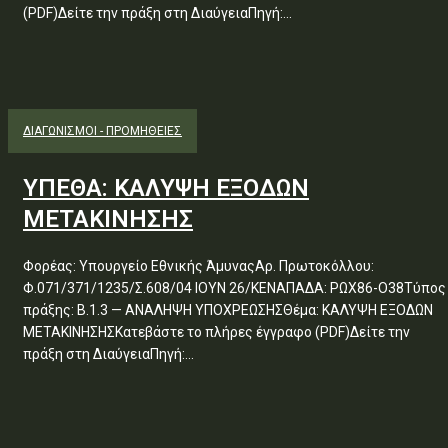
(PDF)Δείτε την πράξη στη ΔιαύγειαΠηγή:...
ΔΙΑΓΩΝΙΣΜΟΊ - ΠΡΟΜΉΘΕΙΕΣ
ΥΠΕΘΑ: ΚΑΛΥΨΗ ΕΞΟΔΩΝ
ΜΕΤΑΚΙΝΗΣΗΣ
Φορέας: Υπουργείο Εθνικής ΆμυναςΑρ. Πρωτοκόλλου:
Φ.071/371/1235/Σ.608/04 ΙΟΥΝ 26/ΚΕΝΑΠΑΔΑ: ΡΩΧ86-Ο38Τύπος
πράξης: Β.1.3 — ΑΝΑΛΗΨΗ ΥΠΟΧΡΕΩΣΗΣΘέμα: ΚΑΛΥΨΗ ΕΞΟΔΩΝ
ΜΕΤΑΚΙΝΗΣΗΣΚατεβάστε το πλήρες έγγραφο (PDF)Δείτε την
πράξη στη ΔιαύγειαΠηγή:...