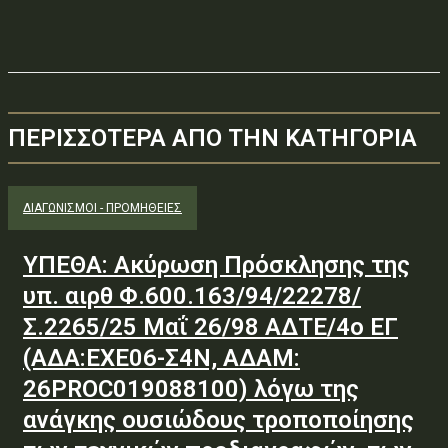
ΠΕΡΙΣΣΟΤΕΡΑ ΑΠΟ ΤΗΝ ΚΑΤΗΓΟΡΙΑ
ΔΙΑΓΩΝΙΣΜΟΊ - ΠΡΟΜΉΘΕΙΕΣ
ΥΠΕΘΑ: Ακύρωση Πρόσκλησης της
υπ. αιρθ Φ.600.163/94/22278/
Σ.2265/25 Μαΐ 26/98 ΑΔΤΕ/4ο ΕΓ
(ΑΔΑ:ΕΧΕ06-Σ4Ν, ΑΔΑΜ:
26PROC019088100) λόγω της
ανάγκης ουσιώδους τροποποίησης