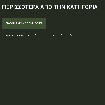
ΠΕΡΙΣΣΟΤΕΡΑ ΑΠΟ ΤΗΝ ΚΑΤΗΓΟΡΙΑ
ΔΙΑΓΩΝΙΣΜΟΊ - ΠΡΟΜΉΘΕΙΕΣ
ΥΠΕΘΑ: Ακύρωση Πρόσκλησης της υπ.
Φ.600.163/94/22278/Σ.2265/25 Μαΐ 
(ΑΔΑ:ΕΧΕ06-Σ4Ν, ΑΔΑΜ: 26PROC0190
ανάγκης ουσιώδους τροποποίησης τω
προδιαγραφών, των όρων...
Φορέας: Υπουργείο Εθνικής ΆμυναςΑρ. Πρωτοκόλλου: 24266ΑΔΑ
— ΠΕΡΙΛΗΨΗ ΔΙΑΚΗΡΥΞΗΣ / ΔΙΑΚΗΡΥΞΗ (ΑΠΟ 1.10.2025)Θέμα: Ακύ
Φ.600.163/94/22278/Σ.2265/25 Μαΐ 26/98 ΑΔΤΕ/4ο...