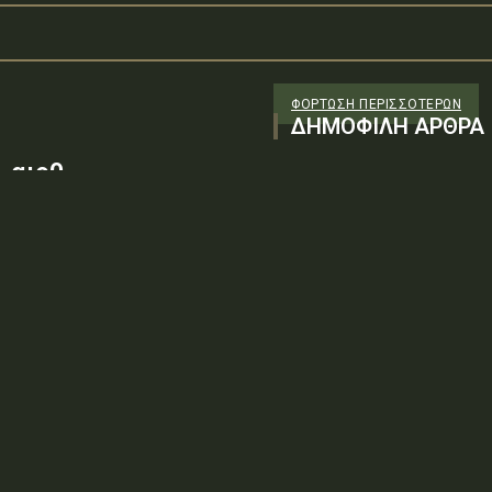
ΦΌΡΤΩΣΗ ΠΕΡΙΣΣΟΤΈΡΩΝ
ΔΗΜΟΦΙΛΗ ΑΡΘΡΑ
 αιρθ
26/98 ΑΔΤΕ/4ο ΕΓ
88100) λόγω της
ν τεχνικών
: ΨΨΘΥ6-2ΝΝΤύπος πράξης: Δ.2.1
ρωση Πρόσκλησης της υπ. αιρθ