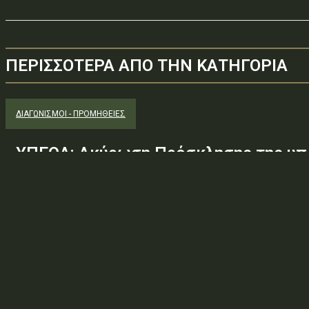
ΠΕΡΙΣΣΟΤΕΡΑ ΑΠΟ ΤΗΝ ΚΑΤΗΓΟΡΙΑ
ΔΙΑΓΩΝΙΣΜΟΊ - ΠΡΟΜΉΘΕΙΕΣ
ΥΠΕΘΑ: Ακύρωση Πρόσκλησης της υπ.
Φ.600.163/94/22278/Σ.2265/25 Μαΐ 
(ΑΔΑ:ΕΧΕ06-Σ4Ν, ΑΔΑΜ: 26PROC0190
ανάγκης ουσιώδους τροποποίησης τω
προδιαγραφών, των όρων...
Φορέας: Υπουργείο Εθνικής ΆμυναςΑρ. Πρωτοκόλλου: 24266ΑΔΑ
— ΠΕΡΙΛΗΨΗ ΔΙΑΚΗΡΥΞΗΣ / ΔΙΑΚΗΡΥΞΗ (ΑΠΟ 1.10.2025)Θέμα: Ακύ
Φ.600.163/94/22278/Σ.2265/25 Μαΐ 26/98 ΑΔΤΕ/4ο...