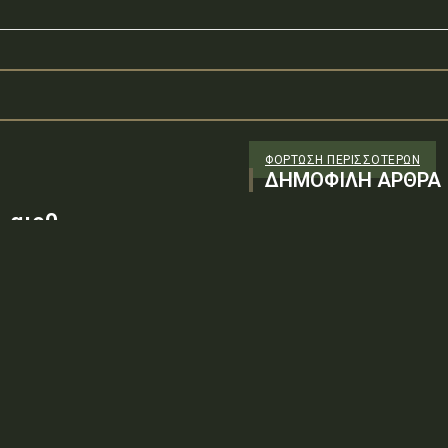
ΦΌΡΤΩΣΗ ΠΕΡΙΣΣΟΤΈΡΩΝ
ΔΗΜΟΦΙΛΗ ΑΡΘΡΑ
 αιρθ
26/98 ΑΔΤΕ/4ο ΕΓ
88100) λόγω της
ν τεχνικών
: ΨΨΘΥ6-2ΝΝΤύπος πράξης: Δ.2.1
ρωση Πρόσκλησης της υπ. αιρθ