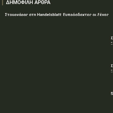
ΔΗΜΟΦΙΛΗ ΑΡΘΡΑ
Στουρνάρας στη Handelsblatt: Ευπρόσδεκτες οι ξένες
συμμετοχές στις ελληνικές τράπεζες
ΥΠ.ΠΡΟ.ΠΟ.: « Προσωρινές κυκλοφοριακές ρυθμίσεις κα
τον 7ο Λαϊκό Αγώνα Δρόμου φράγμα Λίμνης Πλαστήρα –
Μούχα – Καστανιά ».
ΥΠ.ΠΡΟ.ΠΟ.: « Προσωρινές κυκλοφοριακές ρυθμίσεις κα
τον 7ο Λαϊκό Αγώνα Δρόμου φράγμα Λίμνης Πλαστήρα –
Μούχα – Καστανιά ».
ΥΠΕΘΑ: Διενέργεια Διαγωνισμού για την Προμήθεια νω
άρτου (χωρίς άλευρα της Υπηρεσίας), προς κάλυψη
αναγκών των Μονάδων της Φρουράς Χαλκίδας