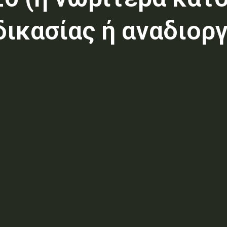
δικασίας ή αναδιορ