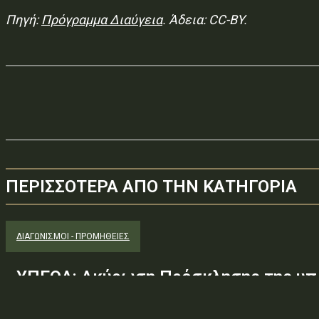
Πηγή:
Πρόγραμμα Διαύγεια
. Άδεια: CC-BY.
ΠΕΡΙΣΣΟΤΕΡΑ ΑΠΟ ΤΗΝ ΚΑΤΗΓΟΡΙΑ
ΔΙΑΓΩΝΙΣΜΟΊ - ΠΡΟΜΉΘΕΙΕΣ
ΥΠΕΘΑ: Ακύρωση Πρόσκλησης της υπ.
Φ.600.163/94/22278/Σ.2265/25 Μαΐ 