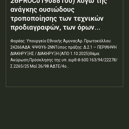
26PROC019088100) λόγω της
ανάγκης ουσιώδους
τροποποίησης των τεχνικών
προδιαγραφών, των όρων...
Φορέας: Υπουργείο Εθνικής ΆμυναςΑρ. Πρωτοκόλλου:
24266ΑΔΑ: ΨΨΘΥ6-2ΝΝΤύπος πράξης: Δ.2.1 — ΠΕΡΙΛΗΨΗ
ΔΙΑΚΗΡΥΞΗΣ / ΔΙΑΚΗΡΥΞΗ (ΑΠΟ 1.10.2025)Θέμα:
Ακύρωση Πρόσκλησης της υπ. αιρθ Φ.600.163/94/22278/
Σ.2265/25 Μαΐ 26/98 ΑΔΤΕ/4ο...