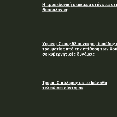
Η προεκλογική σκακιέρα στήνεται στ
Θεσσαλονίκη
Υεμένη: Στους 58 οι νεκροί, δεκάδες 
τραυματίες από την επίθεση των Χού
σε κυβερνητικές δυνάμεις
Τραμπ: Ο πόλεμος με το Ιράν «θα
τελειώσει σύντομα»