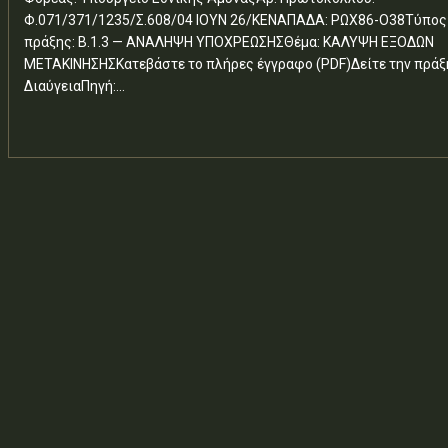
Φ.071/371/1235/Σ.608/04 ΙΟΥΝ 26/ΚΕΝΑΠΑΔΑ: ΡΩΧ86-Ο38Τύπος
πράξης: Β.1.3 — ΑΝΑΛΗΨΗ ΥΠΟΧΡΕΩΣΗΣΘέμα: ΚΑΛΥΨΗ ΕΞΟΔΩΝ
ΜΕΤΑΚΙΝΗΣΗΣΚατεβάστε το πλήρες έγγραφο (PDF)Δείτε την πράξ
ΔιαύγειαΠηγή:...