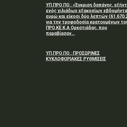
ΥΠ.ΠΡΟ.ΠΟ.: «Έγκριση δαπάνης, εξήν
ενός χιλιάδων εξακοσίων εβδομήντ
ευρώ και είκοσι δύο λεπτών (61.670,2
για την τροφοδοσία κρατουμένων το
ΠΡΟ.ΚΕ.Κ.Α Ορεστιάδας, που
παραβίασαν...
ΥΠ.ΠΡΟ.ΠΟ.: ΠΡΟΣΩΡΙΝΕΣ
ΚΥΚΛΟΦΟΡΙΑΚΕΣ ΡΥΘΜΙΣΕΙΣ