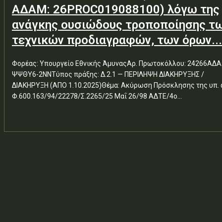
ΑΔΑΜ: 26PROC019088100) λόγω της
ανάγκης ουσιώδους τροποποίησης τ
τεχνικών προδιαγραφών, των όρων...
Φορέας: Υπουργείο Εθνικής ΆμυναςΑρ. Πρωτοκόλλου: 24266ΑΔΑ
ΨΨΘΥ6-2ΝΝΤύπος πράξης: Δ.2.1 — ΠΕΡΙΛΗΨΗ ΔΙΑΚΗΡΥΞΗΣ /
ΔΙΑΚΗΡΥΞΗ (ΑΠΟ 1.10.2025)Θέμα: Ακύρωση Πρόσκλησης της υπ. 
Φ.600.163/94/22278/Σ.2265/25 Μαΐ 26/98 ΑΔΤΕ/4ο...