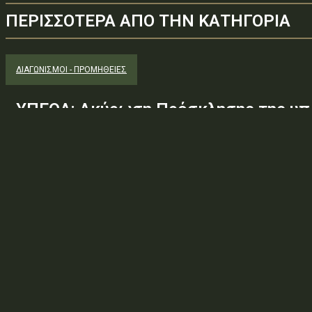
ΠΕΡΙΣΣΟΤΕΡΑ ΑΠΟ ΤΗΝ ΚΑΤΗΓΟΡΙΑ
ΔΙΑΓΩΝΙΣΜΟΊ - ΠΡΟΜΉΘΕΙΕΣ
ΥΠΕΘΑ: Ακύρωση Πρόσκλησης της υπ.
Φ.600.163/94/22278/Σ.2265/25 Μαΐ 
(ΑΔΑ:ΕΧΕ06-Σ4Ν, ΑΔΑΜ: 26PROC0190
ανάγκης ουσιώδους τροποποίησης τω
προδιαγραφών, των όρων...
Φορέας: Υπουργείο Εθνικής ΆμυναςΑρ. Πρωτοκόλλου: 24266ΑΔΑ
— ΠΕΡΙΛΗΨΗ ΔΙΑΚΗΡΥΞΗΣ / ΔΙΑΚΗΡΥΞΗ (ΑΠΟ 1.10.2025)Θέμα: Ακύ
Φ.600.163/94/22278/Σ.2265/25 Μαΐ 26/98 ΑΔΤΕ/4ο...