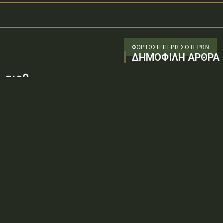
ΦΌΡΤΩΣΗ ΠΕΡΙΣΣΟΤΈΡΩΝ
ΔΗΜΟΦΙΛΗ ΑΡΘΡΑ
 αιρθ
26/98 ΑΔΤΕ/4ο ΕΓ
88100) λόγω της
ν τεχνικών
: ΨΨΘΥ6-2ΝΝΤύπος πράξης: Δ.2.1
ρωση Πρόσκλησης της υπ. αιρθ