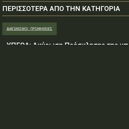
ΠΕΡΙΣΣΟΤΕΡΑ ΑΠΟ ΤΗΝ ΚΑΤΗΓΟΡΙΑ
ΔΙΑΓΩΝΙΣΜΟΊ - ΠΡΟΜΉΘΕΙΕΣ
ΥΠΕΘΑ: Ακύρωση Πρόσκλησης της υπ.
Φ.600.163/94/22278/Σ.2265/25 Μαΐ 
(ΑΔΑ:ΕΧΕ06-Σ4Ν, ΑΔΑΜ: 26PROC0190
ανάγκης ουσιώδους τροποποίησης τω
προδιαγραφών, των όρων...
Φορέας: Υπουργείο Εθνικής ΆμυναςΑρ. Πρωτοκόλλου: 24266ΑΔΑ
— ΠΕΡΙΛΗΨΗ ΔΙΑΚΗΡΥΞΗΣ / ΔΙΑΚΗΡΥΞΗ (ΑΠΟ 1.10.2025)Θέμα: Ακύ
Φ.600.163/94/22278/Σ.2265/25 Μαΐ 26/98 ΑΔΤΕ/4ο...