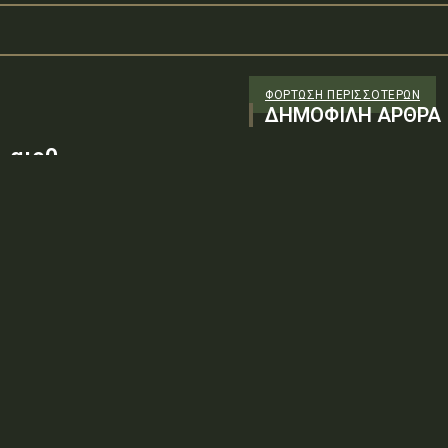
ΦΌΡΤΩΣΗ ΠΕΡΙΣΣΟΤΈΡΩΝ
ΔΗΜΟΦΙΛΗ ΑΡΘΡΑ
 αιρθ
26/98 ΑΔΤΕ/4ο ΕΓ
88100) λόγω της
ν τεχνικών
: ΨΨΘΥ6-2ΝΝΤύπος πράξης: Δ.2.1
ρωση Πρόσκλησης της υπ. αιρθ