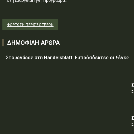
στη ΔιαύγειαΠηγή: Πρόγραμμα...
ΦΌΡΤΩΣΗ ΠΕΡΙΣΣΟΤΈΡΩΝ
ΔΗΜΟΦΙΛΗ ΑΡΘΡΑ
Στουρνάρας στη Handelsblatt: Ευπρόσδεκτες οι ξένες
συμμετοχές στις ελληνικές τράπεζες
ΥΠ.ΠΡΟ.ΠΟ.: « Προσωρινές κυκλοφοριακές ρυθμίσεις κα
τον 7ο Λαϊκό Αγώνα Δρόμου φράγμα Λίμνης Πλαστήρα –
Μούχα – Καστανιά ».
ΥΠ.ΠΡΟ.ΠΟ.: « Προσωρινές κυκλοφοριακές ρυθμίσεις κα
τον 7ο Λαϊκό Αγώνα Δρόμου φράγμα Λίμνης Πλαστήρα –
Μούχα – Καστανιά ».