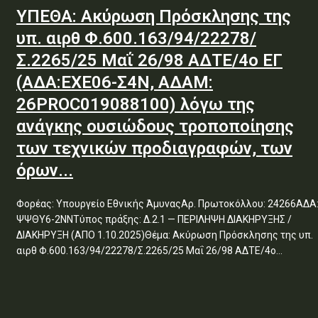
ΥΠΕΘΑ: Ακύρωση Πρόσκλησης της
υπ. αιρθ Φ.600.163/94/22278/
Σ.2265/25 Μαΐ 26/98 ΑΔΤΕ/4ο ΕΓ
(ΑΔΑ:ΕΧΕ06-Σ4Ν, ΑΔΑΜ:
26PROC019088100) λόγω της
ανάγκης ουσιώδους τροποποίησης
των τεχνικών προδιαγραφών, των
όρων...
Φορέας: Υπουργείο Εθνικής ΆμυναςΑρ. Πρωτοκόλλου: 24266ΑΔΑ
ΨΨΘΥ6-2ΝΝΤύπος πράξης: Δ.2.1 — ΠΕΡΙΛΗΨΗ ΔΙΑΚΗΡΥΞΗΣ /
ΔΙΑΚΗΡΥΞΗ (ΑΠΟ 1.10.2025)Θέμα: Ακύρωση Πρόσκλησης της υπ.
αιρθ Φ.600.163/94/22278/Σ.2265/25 Μαΐ 26/98 ΑΔΤΕ/4ο...