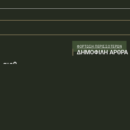
ΦΌΡΤΩΣΗ ΠΕΡΙΣΣΟΤΈΡΩΝ
ΔΗΜΟΦΙΛΗ ΑΡΘΡΑ
 αιρθ
26/98 ΑΔΤΕ/4ο ΕΓ
88100) λόγω της
ν τεχνικών
: ΨΨΘΥ6-2ΝΝΤύπος πράξης: Δ.2.1
ρωση Πρόσκλησης της υπ. αιρθ