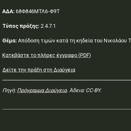
ΑΔΑ:
68Φ846ΜΤΛ6-Φ9Τ
Τύπος πράξης:
2.4.7.1
Θέμα:
Απόδοση τιμών κατά τη κηδεία του Νικολάου 
Κατεβάστε το πλήρες έγγραφο (PDF)
Δείτε την πράξη στη Διαύγεια
Πηγή:
Πρόγραμμα Διαύγεια
. Άδεια: CC-BY.