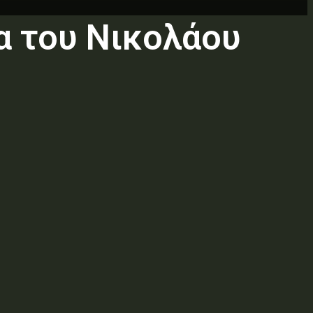
α του Νικολάου