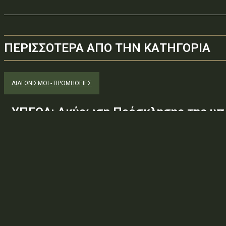
ΠΕΡΙΣΣΟΤΕΡΑ ΑΠΟ ΤΗΝ ΚΑΤΗΓΟΡΙΑ
ΔΙΑΓΩΝΙΣΜΟΊ - ΠΡΟΜΉΘΕΙΕΣ
ΥΠΕΘΑ: Ακύρωση Πρόσκλησης της υπ.
Φ.600.163/94/22278/Σ.2265/25 Μαΐ 
(ΑΔΑ:ΕΧΕ06-Σ4Ν, ΑΔΑΜ: 26PROC0190
ανάγκης ουσιώδους τροποποίησης τω
προδιαγραφών, των όρων...
Φορέας: Υπουργείο Εθνικής ΆμυναςΑρ. Πρωτοκόλλου: 24266ΑΔΑ
— ΠΕΡΙΛΗΨΗ ΔΙΑΚΗΡΥΞΗΣ / ΔΙΑΚΗΡΥΞΗ (ΑΠΟ 1.10.2025)Θέμα: Ακύ
Φ.600.163/94/22278/Σ.2265/25 Μαΐ 26/98 ΑΔΤΕ/4ο...