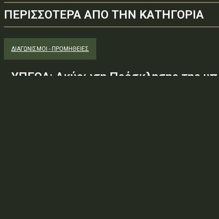
ΠΕΡΙΣΣΟΤΕΡΑ ΑΠΟ ΤΗΝ ΚΑΤΗΓΟΡΙΑ
ΔΙΑΓΩΝΙΣΜΟΊ - ΠΡΟΜΉΘΕΙΕΣ
ΥΠΕΘΑ: Ακύρωση Πρόσκλησης της υπ.
Φ.600.163/94/22278/Σ.2265/25 Μαΐ 
(ΑΔΑ:ΕΧΕ06-Σ4Ν, ΑΔΑΜ: 26PROC0190
ανάγκης ουσιώδους τροποποίησης τω
προδιαγραφών, των όρων...
Φορέας: Υπουργείο Εθνικής ΆμυναςΑρ. Πρωτοκόλλου: 24266ΑΔΑ
— ΠΕΡΙΛΗΨΗ ΔΙΑΚΗΡΥΞΗΣ / ΔΙΑΚΗΡΥΞΗ (ΑΠΟ 1.10.2025)Θέμα: Ακύ
Φ.600.163/94/22278/Σ.2265/25 Μαΐ 26/98 ΑΔΤΕ/4ο...