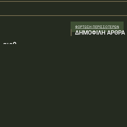
ΦΌΡΤΩΣΗ ΠΕΡΙΣΣΟΤΈΡΩΝ
ΔΗΜΟΦΙΛΗ ΑΡΘΡΑ
 αιρθ
26/98 ΑΔΤΕ/4ο ΕΓ
88100) λόγω της
ν τεχνικών
: ΨΨΘΥ6-2ΝΝΤύπος πράξης: Δ.2.1
ρωση Πρόσκλησης της υπ. αιρθ