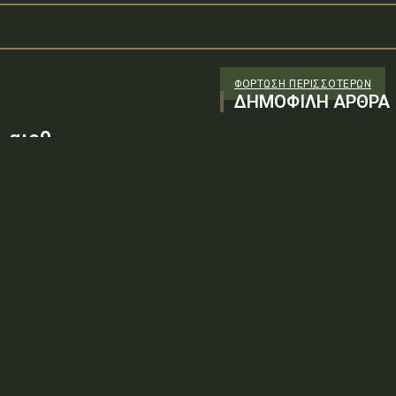
ΦΌΡΤΩΣΗ ΠΕΡΙΣΣΟΤΈΡΩΝ
ΔΗΜΟΦΙΛΗ ΑΡΘΡΑ
 αιρθ
26/98 ΑΔΤΕ/4ο ΕΓ
88100) λόγω της
ν τεχνικών
: ΨΨΘΥ6-2ΝΝΤύπος πράξης: Δ.2.1
ρωση Πρόσκλησης της υπ. αιρθ