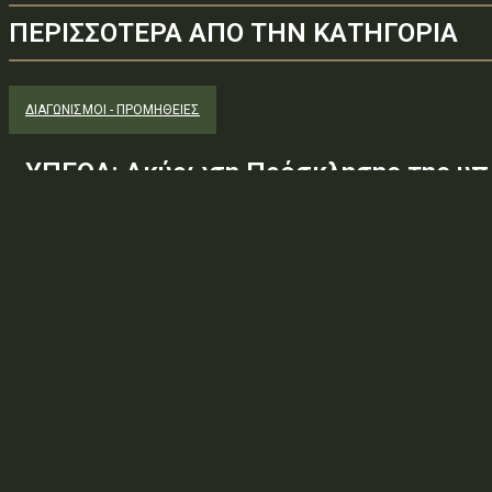
ΠΕΡΙΣΣΟΤΕΡΑ ΑΠΟ ΤΗΝ ΚΑΤΗΓΟΡΙΑ
ΔΙΑΓΩΝΙΣΜΟΊ - ΠΡΟΜΉΘΕΙΕΣ
ΥΠΕΘΑ: Ακύρωση Πρόσκλησης της υπ.
Φ.600.163/94/22278/Σ.2265/25 Μαΐ 
(ΑΔΑ:ΕΧΕ06-Σ4Ν, ΑΔΑΜ: 26PROC0190
ανάγκης ουσιώδους τροποποίησης τω
προδιαγραφών, των όρων...
Φορέας: Υπουργείο Εθνικής ΆμυναςΑρ. Πρωτοκόλλου: 24266ΑΔΑ
— ΠΕΡΙΛΗΨΗ ΔΙΑΚΗΡΥΞΗΣ / ΔΙΑΚΗΡΥΞΗ (ΑΠΟ 1.10.2025)Θέμα: Ακύ
Φ.600.163/94/22278/Σ.2265/25 Μαΐ 26/98 ΑΔΤΕ/4ο...