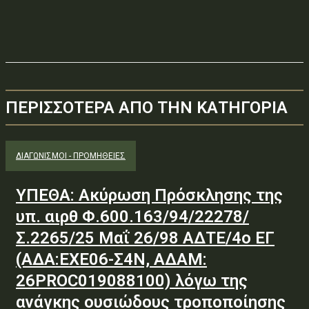
ΠΕΡΙΣΣΟΤΕΡΑ ΑΠΟ ΤΗΝ ΚΑΤΗΓΟΡΙΑ
ΔΙΑΓΩΝΙΣΜΟΊ - ΠΡΟΜΉΘΕΙΕΣ
ΥΠΕΘΑ: Ακύρωση Πρόσκλησης της
υπ. αιρθ Φ.600.163/94/22278/
Σ.2265/25 Μαΐ 26/98 ΑΔΤΕ/4ο ΕΓ
(ΑΔΑ:ΕΧΕ06-Σ4Ν, ΑΔΑΜ:
26PROC019088100) λόγω της
ανάγκης ουσιώδους τροποποίησης