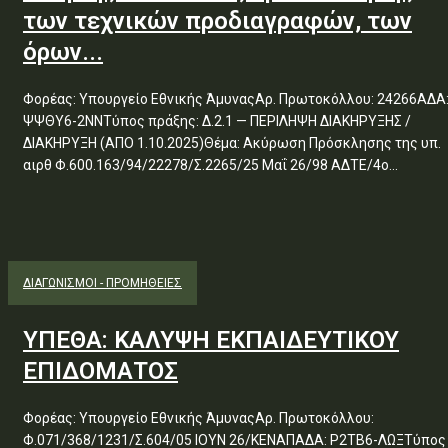
των τεχνικών προδιαγραφών, των
όρων...
Φορέας: Υπουργείο Εθνικής ΆμυναςΑρ. Πρωτοκόλλου: 24266ΑΔΑ
ΨΨΘΥ6-2ΝΝΤύπος πράξης: Δ.2.1 — ΠΕΡΙΛΗΨΗ ΔΙΑΚΗΡΥΞΗΣ /
ΔΙΑΚΗΡΥΞΗ (ΑΠΟ 1.10.2025)Θέμα: Ακύρωση Πρόσκλησης της υπ.
αιρθ Φ.600.163/94/22278/Σ.2265/25 Μαΐ 26/98 ΑΔΤΕ/4ο...
ΔΙΑΓΩΝΙΣΜΟΊ - ΠΡΟΜΉΘΕΙΕΣ
ΥΠΕΘΑ: ΚΑΛΥΨΗ ΕΚΠΑΙΔΕΥΤΙΚΟΥ
ΕΠΙΔΟΜΑΤΟΣ
Φορέας: Υπουργείο Εθνικής ΆμυναςΑρ. Πρωτοκόλλου:
Φ.071/368/1231/Σ.604/05 ΙΟΥΝ 26/ΚΕΝΑΠΑΔΑ: Ρ2ΤΒ6-ΛΩΞΤύπος