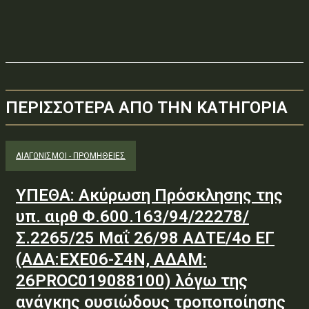
ΠΕΡΙΣΣΟΤΕΡΑ ΑΠΟ ΤΗΝ ΚΑΤΗΓΟΡΙΑ
ΔΙΑΓΩΝΙΣΜΟΊ - ΠΡΟΜΉΘΕΙΕΣ
ΥΠΕΘΑ: Ακύρωση Πρόσκλησης της
υπ. αιρθ Φ.600.163/94/22278/
Σ.2265/25 Μαΐ 26/98 ΑΔΤΕ/4ο ΕΓ
(ΑΔΑ:ΕΧΕ06-Σ4Ν, ΑΔΑΜ:
26PROC019088100) λόγω της
ανάγκης ουσιώδους τροποποίησης