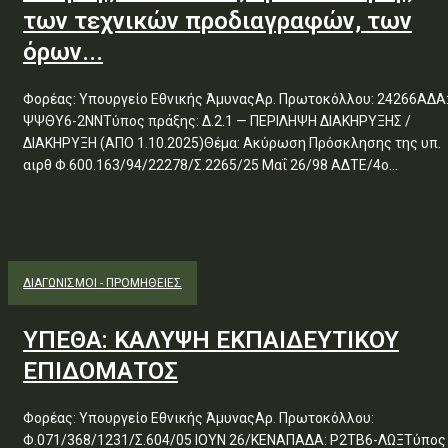
των τεχνικών προδιαγραφών, των
όρων...
Φορέας: Υπουργείο Εθνικής ΆμυναςΑρ. Πρωτοκόλλου: 24266ΑΔΑ
ΨΨΘΥ6-2ΝΝΤύπος πράξης: Δ.2.1 — ΠΕΡΙΛΗΨΗ ΔΙΑΚΗΡΥΞΗΣ /
ΔΙΑΚΗΡΥΞΗ (ΑΠΟ 1.10.2025)Θέμα: Ακύρωση Πρόσκλησης της υπ.
αιρθ Φ.600.163/94/22278/Σ.2265/25 Μαΐ 26/98 ΑΔΤΕ/4ο...
ΔΙΑΓΩΝΙΣΜΟΊ - ΠΡΟΜΉΘΕΙΕΣ
ΥΠΕΘΑ: ΚΑΛΥΨΗ ΕΚΠΑΙΔΕΥΤΙΚΟΥ
ΕΠΙΔΟΜΑΤΟΣ
Φορέας: Υπουργείο Εθνικής ΆμυναςΑρ. Πρωτοκόλλου:
Φ.071/368/1231/Σ.604/05 ΙΟΥΝ 26/ΚΕΝΑΠΑΔΑ: Ρ2ΤΒ6-ΛΩΞΤύπος