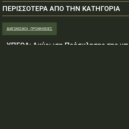
ΠΕΡΙΣΣΟΤΕΡΑ ΑΠΟ ΤΗΝ ΚΑΤΗΓΟΡΙΑ
ΔΙΑΓΩΝΙΣΜΟΊ - ΠΡΟΜΉΘΕΙΕΣ
ΥΠΕΘΑ: Ακύρωση Πρόσκλησης της υπ.
Φ.600.163/94/22278/Σ.2265/25 Μαΐ 
(ΑΔΑ:ΕΧΕ06-Σ4Ν, ΑΔΑΜ: 26PROC0190
ανάγκης ουσιώδους τροποποίησης τω
προδιαγραφών, των όρων...
Φορέας: Υπουργείο Εθνικής ΆμυναςΑρ. Πρωτοκόλλου: 24266ΑΔΑ
— ΠΕΡΙΛΗΨΗ ΔΙΑΚΗΡΥΞΗΣ / ΔΙΑΚΗΡΥΞΗ (ΑΠΟ 1.10.2025)Θέμα: Ακύ
Φ.600.163/94/22278/Σ.2265/25 Μαΐ 26/98 ΑΔΤΕ/4ο...