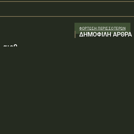
ΦΌΡΤΩΣΗ ΠΕΡΙΣΣΟΤΈΡΩΝ
ΔΗΜΟΦΙΛΗ ΑΡΘΡΑ
 αιρθ
26/98 ΑΔΤΕ/4ο ΕΓ
88100) λόγω της
ν τεχνικών
: ΨΨΘΥ6-2ΝΝΤύπος πράξης: Δ.2.1
ρωση Πρόσκλησης της υπ. αιρθ