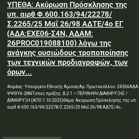
ΥΠΕΘΑ: Ακύρωση Πρόσκλησης της
υπ. αιρθ Φ.600.163/94/22278/
Σ.2265/25 Μαΐ 26/98 ΑΔΤΕ/4ο ΕΓ
(ΑΔΑ:ΕΧΕ06-Σ4Ν, ΑΔΑΜ:
26PROC019088100) λόγω της
ανάγκης ουσιώδους τροποποίησης
των τεχνικών προδιαγραφών, των
όρων...
Φορέας: Υπουργείο Εθνικής ΆμυναςΑρ. Πρωτοκόλλου: 24266ΑΔΑ
ΨΨΘΥ6-2ΝΝΤύπος πράξης: Δ.2.1 — ΠΕΡΙΛΗΨΗ ΔΙΑΚΗΡΥΞΗΣ /
ΔΙΑΚΗΡΥΞΗ (ΑΠΟ 1.10.2025)Θέμα: Ακύρωση Πρόσκλησης της υπ.
αιρθ Φ.600.163/94/22278/Σ.2265/25 Μαΐ 26/98 ΑΔΤΕ/4ο...