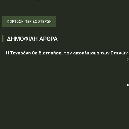
ΦΌΡΤΩΣΗ ΠΕΡΙΣΣΟΤΈΡΩΝ
ΔΗΜΟΦΙΛΗ ΑΡΘΡΑ
Η Τεχεράνη θα διατηρήσει τον αποκλεισμό των Στενών
Ορμούζ έως ότου οι ΗΠΑ αποδεχθούν “όλους” τους όρο
της
Ο Νετανιάχου απορρίπτει το ειρηνευτικό σχέδιο του Τ
για τη Γάζα
ΥΠΕΘΑ: Διακήρυξη 06/2026 Προμήθειας Κατεψυγμένων
Εφοδίων στην ΠΕ/96 ΑΔΤΕ