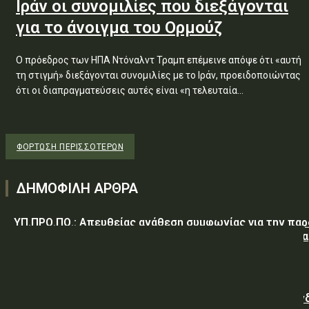
Ιράν οι συνομιλίες που διεξάγονται
για το άνοιγμα του Ορμούζ
Ο πρόεδρος των ΗΠΑ Ντόναλντ Τραμπ επέμεινε απόψε ότι «αυτή
τη στιγμή» διεξάγονται συνομιλίες με το Ιράν, προειδοποιώντας
ότι οι διαπραγματεύσεις αυτές είναι «η τελευταία...
ΦΌΡΤΩΣΗ ΠΕΡΙΣΣΟΤΈΡΩΝ
ΔΗΜΟΦΙΛΗ ΑΡΘΡΑ
ΥΠ.ΠΡΟ.ΠΟ.: Απευθείας ανάθεση συμφωνίας για την πα
υπηρεσιών κλειδαρά για τη σφράγιση οικίας στα Μέγαρα
λόγω αιφνιδίου θανάτου και απουσίας συγγενών
Γαλλική «ψήφος εμπιστοσύνης» στην ηλεκτρική διασύν