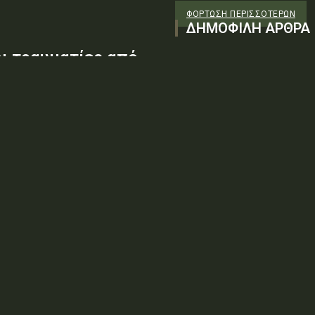
ΦΌΡΤΩΣΗ ΠΕΡΙΣΣΟΤΈΡΩΝ
ΔΗΜΟΦΙΛΗ ΑΡΘΡΑ
οι τραυματίες από
ές δυνάμεις
σκοτώθηκαν σήμερα στις
έλυσαν οι αντάρτες Χούθι, τις
ειώσει σύντομα»
ράφους ότι πιστεύει πως ο
ολύ σύντομα». Σχολιάζοντας τα δημοσιεύματα περί...