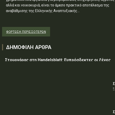
αλλά και νοικοκυριά, είναι το άμεσο πρακτικό αποτέλεσμα της
αναβάθμισης της Ελληνικής Αναπτυξιακής...
ΦΌΡΤΩΣΗ ΠΕΡΙΣΣΟΤΈΡΩΝ
ΔΗΜΟΦΙΛΗ ΑΡΘΡΑ
Στουρνάρας στη Handelsblatt: Ευπρόσδεκτες οι ξένες
συμμετοχές στις ελληνικές τράπεζες
ΥΠ.ΠΡΟ.ΠΟ.: « Προσωρινές κυκλοφοριακές ρυθμίσεις κα
τον 7ο Λαϊκό Αγώνα Δρόμου φράγμα Λίμνης Πλαστήρα –
Μούχα – Καστανιά ».
ΥΠ.ΠΡΟ.ΠΟ.: « Προσωρινές κυκλοφοριακές ρυθμίσεις κα