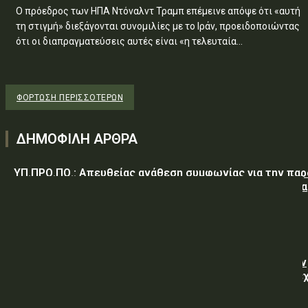
Ο πρόεδρος των ΗΠΑ Ντόναλντ Τραμπ επέμεινε απόψε ότι «αυτή
τη στιγμή» διεξάγονται συνομιλίες με το Ιράν, προειδοποιώντας
ότι οι διαπραγματεύσεις αυτές είναι «η τελευταία...
ΦΌΡΤΩΣΗ ΠΕΡΙΣΣΟΤΈΡΩΝ
ΔΗΜΟΦΙΛΗ ΑΡΘΡΑ
ΥΠ.ΠΡΟ.ΠΟ.: Απευθείας ανάθεση συμφωνίας για την πα
υπηρεσιών κλειδαρά για τη σφράγιση οικίας στα Μέγαρα
λόγω αιφνιδίου θανάτου και απουσίας συγγενών
ΥΠ.ΠΡΟ.ΠΟ.: Εργασίες για την επισκευή – συντήρηση
υπηρεσιακών οχημάτων μάρκας NISSAN, των Τμημάτων
Συνοριακής Φύλαξης της Δ.Α. Αλεξανδρούπολης, που έ
ως αντικείμενο αμιγώς τη...