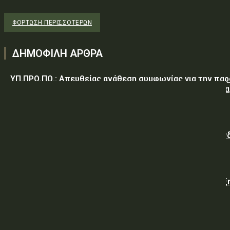
ΦΌΡΤΩΣΗ ΠΕΡΙΣΣΟΤΈΡΩΝ
ΔΗΜΟΦΙΛΗ ΑΡΘΡΑ
ΥΠ.ΠΡΟ.ΠΟ.: Απευθείας ανάθεση συμφωνίας για την πα
υπηρεσιών κλειδαρά για τη σφράγιση οικίας στα Μέγαρα
λόγω αιφνιδίου θανάτου και απουσίας συγγενών
Γαλλική «ψήφος εμπιστοσύνης» στην ηλεκτρική διασύν
Ελλάδας – Κύπρου με την είσοδο της Meridiam
Viohalco: Εκτόξευση 62% στα κέρδη και ισχυρή ανάπτυξ
στο α’ εξάμηνο
ΥΠ.ΠΡΟ.ΠΟ.: Εργασίες για την επισκευή – συντήρηση