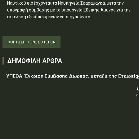
Ναυτικού εισέρχονται τα Ναυπηγεία Σκαραμαγκά, μετά την
υπογραφή σύμβασης με το υπουργείο Εθνικής Άμυνας για την
εκτέλεση εξειδικευμένων ναυπηγικών και...
ΦΌΡΤΩΣΗ ΠΕΡΙΣΣΟΤΈΡΩΝ
ΔΗΜΟΦΙΛΗ ΑΡΘΡΑ
ΥΠΕΘΑ: Έγκριση Σύμβασης Δωρεάς, μεταξύ της Εταιρεία
«GREEN PIXEL PRODUCTIONS Α.Ε.» ως δωρητή, του
Ελληνικού Δημοσίου – Υπουργείο-Εθνικής Άμυνας-Γενικ
Επιτελείο Αεροπορίας-Σχολή Μονίμων Υπαξιωματικών
Αεροπορίας...
ΥΠΕΘΑ: ΠΡΟΜΗΘΕΙΑ ΕΦΟΔΙΩΝ «ΕΙΔΩΝ ΚΡΕΑΤΩΝ ΚΑΙ
ΠΟΥΛΕΡΙΚΩΝ»