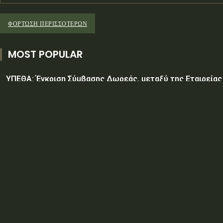
ΦΌΡΤΩΣΗ ΠΕΡΙΣΣΟΤΈΡΩΝ
MOST POPULAR
ΥΠΕΘΑ: Έγκριση Σύμβασης Δωρεάς, μεταξύ της Εταιρείας
«GREEN PIXEL PRODUCTIONS Α.Ε.» ως δωρητή, του Ελλην
Δημοσίου – Υπουργείο-Εθνικής Άμυνας-Γενικό Επιτελείο
Αεροπορίας-Σχολή Μονίμων Υπαξιωματικών Αεροπορίας.
ΥΠΕΘΑ: ΠΡΟΜΗΘΕΙΑ ΕΦΟΔΙΩΝ «ΕΙΔΩΝ ΚΡΕΑΤΩΝ ΚΑΙ
ΠΟΥΛΕΡΙΚΩΝ»
ΥΠΕΘΑ: ΠΡΟΣΚΛΗΣΗ ΥΠΟΒΟΛΗΣ ΠΡΟΣΦΟΡΩΝ