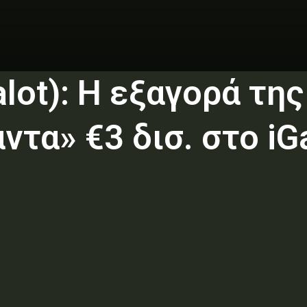
ralot): Η εξαγορά τη
ντα» €3 δισ. στο iG