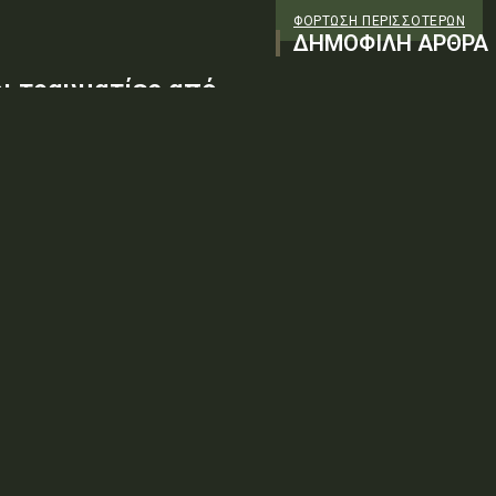
ΦΌΡΤΩΣΗ ΠΕΡΙΣΣΟΤΈΡΩΝ
ΔΗΜΟΦΙΛΗ ΑΡΘΡΑ
οι τραυματίες από
ές δυνάμεις
σκοτώθηκαν σήμερα στις
έλυσαν οι αντάρτες Χούθι, τις
ειώσει σύντομα»
ράφους ότι πιστεύει πως ο
ολύ σύντομα». Σχολιάζοντας τα δημοσιεύματα περί...