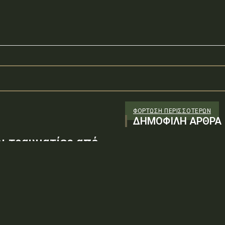
ΦΌΡΤΩΣΗ ΠΕΡΙΣΣΟΤΈΡΩΝ
ΔΗΜΟΦΙΛΗ ΑΡΘΡΑ
οι τραυματίες από
ές δυνάμεις
σκοτώθηκαν σήμερα στις
έλυσαν οι αντάρτες Χούθι, τις