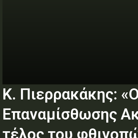
K. Πιερρακάκης: «
Επαναμίσθωσης Ακι
τέλος του φθινοπ