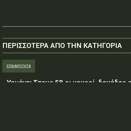
ΠΕΡΙΣΣΟΤΕΡΑ ΑΠΟ ΤΗΝ ΚΑΤΗΓΟΡΙΑ
ΕΠΙΚΑΙΡΟΤΗΤΑ
Υεμένη: Στους 58 οι νεκροί, δεκάδες 
την επίθεση των Χούθι σε κυβερνητικ
Τουλάχιστον 58 μέλη των κυβερνητικών δυνάμεων της Υεμένης 
επιθέσεις με μη επανδρωμένα αεροσκάφη και πυραύλους που εξαπ
αιματηρότερες...