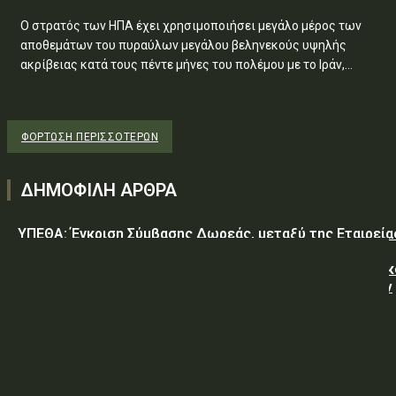
Ο στρατός των ΗΠΑ έχει χρησιμοποιήσει μεγάλο μέρος των
αποθεμάτων του πυραύλων μεγάλου βεληνεκούς υψηλής
ακρίβειας κατά τους πέντε μήνες του πολέμου με το Ιράν,...
ΦΌΡΤΩΣΗ ΠΕΡΙΣΣΟΤΈΡΩΝ
ΔΗΜΟΦΙΛΗ ΑΡΘΡΑ
ΥΠΕΘΑ: Έγκριση Σύμβασης Δωρεάς, μεταξύ της Εταιρεία
«GREEN PIXEL PRODUCTIONS Α.Ε.» ως δωρητή, του
Ελληνικού Δημοσίου – Υπουργείο-Εθνικής Άμυνας-Γενικ
Επιτελείο Αεροπορίας-Σχολή Μονίμων Υπαξιωματικών
Αεροπορίας...
ΥΠΕΘΑ: ΠΡΟΜΗΘΕΙΑ ΕΦΟΔΙΩΝ «ΕΙΔΩΝ ΚΡΕΑΤΩΝ ΚΑΙ
ΠΟΥΛΕΡΙΚΩΝ»