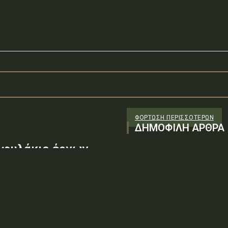
ΦΌΡΤΩΣΗ ΠΕΡΙΣΣΟΤΈΡΩΝ
ΔΗΜΟΦΙΛΗ ΑΡΘΡΑ
οφυλάκιο έργων
υγγαρία
 με τη γερμανική ABO Energy
α...