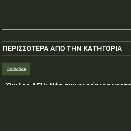
ΠΕΡΙΣΣΟΤΕΡΑ ΑΠΟ ΤΗΝ ΚΑΤΗΓΟΡΙΑ
ΟΙΚΟΝΟΜΙΑ
Όμιλος ΔΕΗ: Νέα συμφωνία για χαρτ
ΑΠΕ άνω των 2 GW σε Πολωνία και Ο
Ο Όμιλος ΔΕΗ ανακοινώνει την υπογραφή στρατηγικής συμφωνίας
GmbH & Co. KGaA για την απόκτηση των θυγατρικών της σε Πολωνί