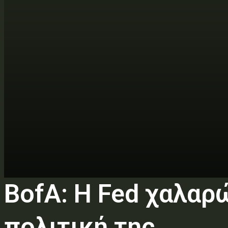
BofA: Η Fed χαλαρ
πολιτική της