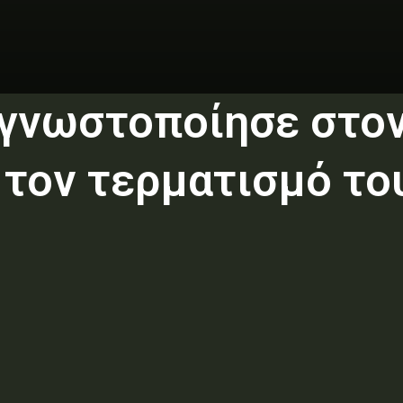
β γνωστοποίησε στον
α τον τερματισμό τ