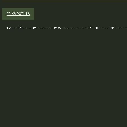
ΕΠΙΚΑΙΡΟΤΗΤΑ
Υεμένη: Στους 58 οι νεκροί, δεκάδες 
την επίθεση των Χούθι σε κυβερνητικ
Τουλάχιστον 58 μέλη των κυβερνητικών δυνάμεων της Υεμένης 
επιθέσεις με μη επανδρωμένα αεροσκάφη και πυραύλους που εξαπ
αιματηρότερες...
ΕΠΙΚΑΙΡΟΤΗΤΑ
Τραμπ: Ο πόλεμος με το Ιράν «θα τελ