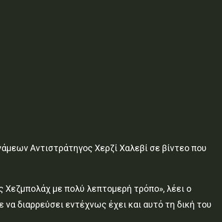
νάμεων Αντιστράτηγος Χερζί Χαλεβί σε βίντεο που
ς Χεζμπολάχ με πολύ λεπτομερή τρόπο», λέει ο
ε να διαρρεύσει εντέχνως έχει και αυτό τη δική του