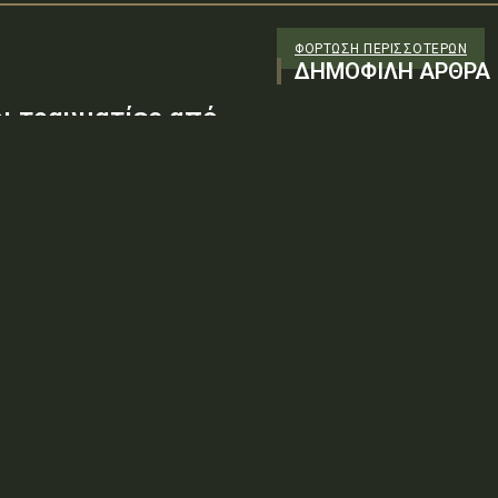
ΦΌΡΤΩΣΗ ΠΕΡΙΣΣΟΤΈΡΩΝ
ΔΗΜΟΦΙΛΗ ΑΡΘΡΑ
οι τραυματίες από
ές δυνάμεις
σκοτώθηκαν σήμερα στις
έλυσαν οι αντάρτες Χούθι, τις
ειώσει σύντομα»