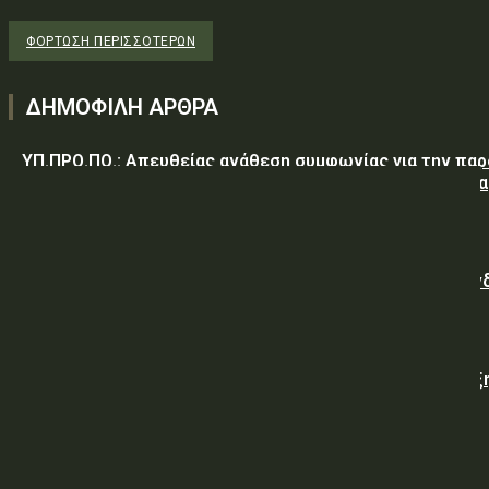
ΦΌΡΤΩΣΗ ΠΕΡΙΣΣΟΤΈΡΩΝ
ΔΗΜΟΦΙΛΗ ΑΡΘΡΑ
ΥΠ.ΠΡΟ.ΠΟ.: Απευθείας ανάθεση συμφωνίας για την πα
υπηρεσιών κλειδαρά για τη σφράγιση οικίας στα Μέγαρα
λόγω αιφνιδίου θανάτου και απουσίας συγγενών
Γαλλική «ψήφος εμπιστοσύνης» στην ηλεκτρική διασύν
Ελλάδας – Κύπρου με την είσοδο της Meridiam
Viohalco: Εκτόξευση 62% στα κέρδη και ισχυρή ανάπτυξ
στο α’ εξάμηνο
ΥΠ.ΠΡΟ.ΠΟ.: Εργασίες για την επισκευή – συντήρηση