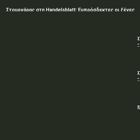
Στουρνάρας στη Handelsblatt: Ευπρόσδεκτες οι ξένες
συμμετοχές στις ελληνικές τράπεζες
ΥΠ.ΠΡΟ.ΠΟ.: « Προσωρινές κυκλοφοριακές ρυθμίσεις κα
τον 7ο Λαϊκό Αγώνα Δρόμου φράγμα Λίμνης Πλαστήρα –
Μούχα – Καστανιά ».
ΥΠ.ΠΡΟ.ΠΟ.: « Προσωρινές κυκλοφοριακές ρυθμίσεις κα
τον 7ο Λαϊκό Αγώνα Δρόμου φράγμα Λίμνης Πλαστήρα –
Μούχα – Καστανιά ».
ΥΠΕΘΑ: Διενέργεια Διαγωνισμού για την Προμήθεια νω
άρτου (χωρίς άλευρα της Υπηρεσίας), προς κάλυψη
αναγκών των Μονάδων της Φρουράς Χαλκίδας