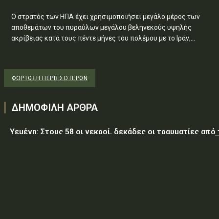
Ο στρατός των ΗΠΑ έχει χρησιμοποιήσει μεγάλο μέρος των
αποθεμάτων του πυραύλων μεγάλου βεληνεκούς υψηλής
ακρίβειας κατά τους πέντε μήνες του πολέμου με το Ιράν,...
ΦΌΡΤΩΣΗ ΠΕΡΙΣΣΟΤΈΡΩΝ
ΔΗΜΟΦΙΛΗ ΑΡΘΡΑ
Υεμένη: Στους 58 οι νεκροί, δεκάδες οι τραυματίες από
επίθεση των Χούθι σε κυβερνητικές δυνάμεις
Τραμπ: Ο πόλεμος με το Ιράν «θα τελειώσει σύντομα»
ΥΠ.ΠΡΟ.ΠΟ.: «Έγκριση δαπάνης, εξήντα ενός χιλιάδων