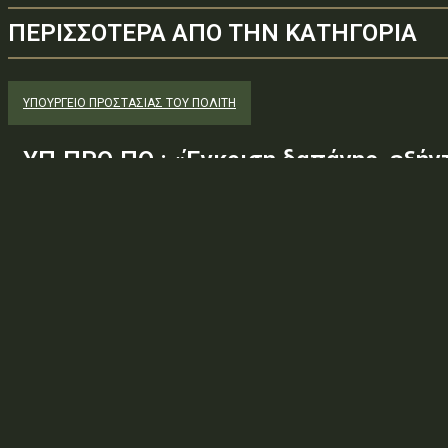
ΠΕΡΙΣΣΟΤΕΡΑ ΑΠΟ ΤΗΝ ΚΑΤΗΓΟΡΙΑ
ΥΠΟΥΡΓΕΊΟ ΠΡΟΣΤΑΣΊΑΣ ΤΟΥ ΠΟΛΊΤΗ
ΥΠ.ΠΡΟ.ΠΟ.: «Έγκριση δαπάνης, εξήν
εξακοσίων εβδομήντα ευρώ και είκο
(61.670,22€), για την τροφοδοσία κρ
ΠΡΟ.ΚΕ.Κ.Α Ορεστιάδας, που παραβία
Φορέας: Υπουργείο Προστασίας του ΠολίτηΑρ. Πρωτοκόλλου: 80
ΛΚ2Μ46ΜΤΛΒ-4ΟΜΤύπος πράξης: Β.2.1 — ΕΓΚΡΙΣΗ ΔΑΠΑΝΗΣΘέμα: 
χιλιάδων εξακοσίων εβδομήντα ευρώ και είκοσι δύο λεπτών...