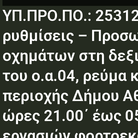
ΥΠ.ΠΡΟ.ΠΟ.: 2531
ρυθμίσεις – Προσω
οχημάτων στη δεξι
του ο.α.04, ρεύμα
περιοχής Δήμου Αθ
ώρες 21.00΄ έως 05
εργασιών φορτοε