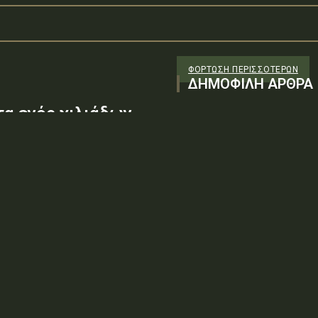
ΦΌΡΤΩΣΗ ΠΕΡΙΣΣΟΤΈΡΩΝ
ΔΗΜΟΦΙΛΗ ΑΡΘΡΑ
τα ενός χιλιάδων
σι δύο λεπτών
ατουμένων του
σαν...
07/6-Α/205-λστ΄ΑΔΑ:
«Έγκριση δαπάνης, εξήντα ενός