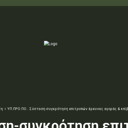
τη
ΥΠ.ΠΡΟ.ΠΟ.: Σύσταση-συγκρότηση επιτροπών έρευνας αγοράς & επίβλ
αση-συγκρότηση επ