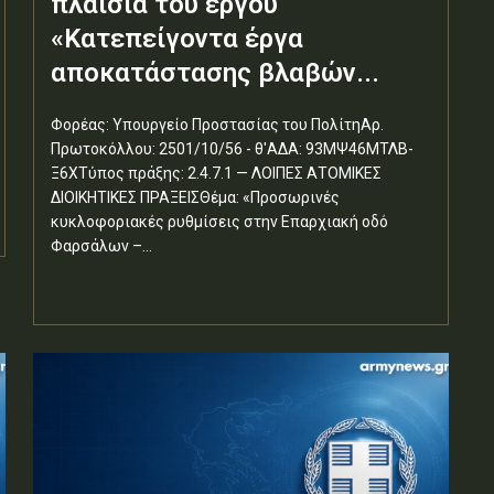
πλαίσια του έργου
«Κατεπείγοντα έργα
αποκατάστασης βλαβών...
Φορέας: Υπουργείο Προστασίας του ΠολίτηΑρ.
Πρωτοκόλλου: 2501/10/56 - θ'ΑΔΑ: 93ΜΨ46ΜΤΛΒ-
Ξ6ΧΤύπος πράξης: 2.4.7.1 — ΛΟΙΠΕΣ ΑΤΟΜΙΚΕΣ
ΔΙΟΙΚΗΤΙΚΕΣ ΠΡΑΞΕΙΣΘέμα: «Προσωρινές
κυκλοφοριακές ρυθμίσεις στην Επαρχιακή οδό
Φαρσάλων –...