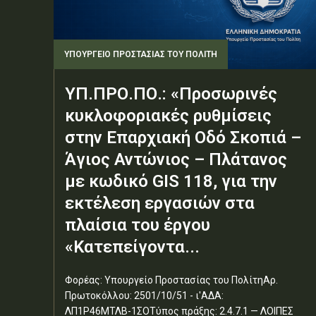
ΥΠΟΥΡΓΕΊΟ ΠΡΟΣΤΑΣΊΑΣ ΤΟΥ ΠΟΛΊΤΗ
ΥΠ.ΠΡΟ.ΠΟ.: «Προσωρινές
κυκλοφοριακές ρυθμίσεις
στην Επαρχιακή Οδό Σκοπιά –
Άγιος Αντώνιος – Πλάτανος
με κωδικό GIS 118, για την
εκτέλεση εργασιών στα
πλαίσια του έργου
«Κατεπείγοντα...
Φορέας: Υπουργείο Προστασίας του ΠολίτηΑρ.
Πρωτοκόλλου: 2501/10/51 - ι'ΑΔΑ:
ΛΠ1Ρ46ΜΤΛΒ-1ΣΟΤύπος πράξης: 2.4.7.1 — ΛΟΙΠΕΣ