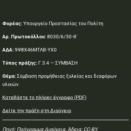
Φορέας:
Υπουργείο Προστασίας του Πολίτη
Αρ. Πρωτοκόλλου:
8030/6/30-θ΄
ΑΔΑ:
9Ψ8Χ46ΜΤΛΒ-ΥΧ0
Τύπος πράξης:
Γ.3.4 — ΣΥΜΒΑΣΗ
Θέμα:
Σύμβαση προμήθειας ξυλείας και διαφόρων
υλικών.
Κατεβάστε το πλήρες έγγραφο (PDF)
Δείτε την πράξη στη Διαύγεια
Πηγή:
Πρόγραμμα Διαύγεια
. Άδεια: CC-BY.