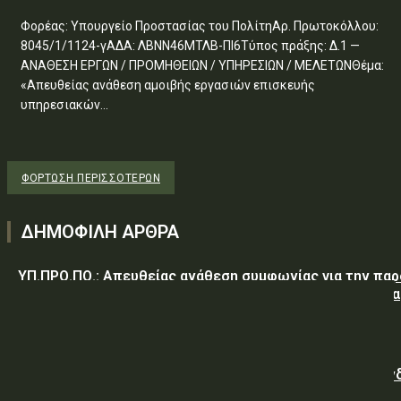
Φορέας: Υπουργείο Προστασίας του ΠολίτηΑρ. Πρωτοκόλλου:
8045/1/1124-γΑΔΑ: ΛΒΝΝ46ΜΤΛΒ-ΠΙ6Τύπος πράξης: Δ.1 —
ΑΝΑΘΕΣΗ ΕΡΓΩΝ / ΠΡΟΜΗΘΕΙΩΝ / ΥΠΗΡΕΣΙΩΝ / ΜΕΛΕΤΩΝΘέμα:
«Απευθείας ανάθεση αμοιβής εργασιών επισκευής
υπηρεσιακών...
ΦΌΡΤΩΣΗ ΠΕΡΙΣΣΟΤΈΡΩΝ
ΔΗΜΟΦΙΛΗ ΑΡΘΡΑ
ΥΠ.ΠΡΟ.ΠΟ.: Απευθείας ανάθεση συμφωνίας για την πα
υπηρεσιών κλειδαρά για τη σφράγιση οικίας στα Μέγαρα
λόγω αιφνιδίου θανάτου και απουσίας συγγενών
Γαλλική «ψήφος εμπιστοσύνης» στην ηλεκτρική διασύν
Ελλάδας – Κύπρου με την είσοδο της Meridiam