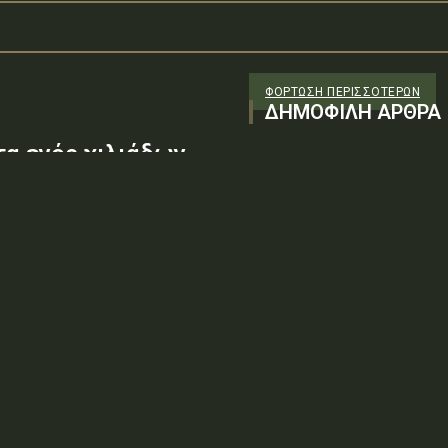
ΦΌΡΤΩΣΗ ΠΕΡΙΣΣΟΤΈΡΩΝ
ΔΗΜΟΦΙΛΗ ΑΡΘΡΑ
τα ενός χιλιάδων
σι δύο λεπτών
ατουμένων του
σαν...
07/6-Α/205-λστ΄ΑΔΑ:
«Έγκριση δαπάνης, εξήντα ενός