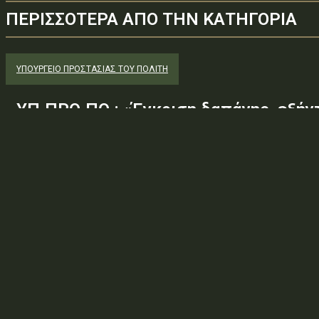
ΠΕΡΙΣΣΟΤΕΡΑ ΑΠΟ ΤΗΝ ΚΑΤΗΓΟΡΙΑ
ΥΠΟΥΡΓΕΊΟ ΠΡΟΣΤΑΣΊΑΣ ΤΟΥ ΠΟΛΊΤΗ
ΥΠ.ΠΡΟ.ΠΟ.: «Έγκριση δαπάνης, εξήν
εξακοσίων εβδομήντα ευρώ και είκο
(61.670,22€), για την τροφοδοσία κρ
ΠΡΟ.ΚΕ.Κ.Α Ορεστιάδας, που παραβία
Φορέας: Υπουργείο Προστασίας του ΠολίτηΑρ. Πρωτοκόλλου: 80
ΛΚ2Μ46ΜΤΛΒ-4ΟΜΤύπος πράξης: Β.2.1 — ΕΓΚΡΙΣΗ ΔΑΠΑΝΗΣΘέμα: 
χιλιάδων εξακοσίων εβδομήντα ευρώ και είκοσι δύο λεπτών...