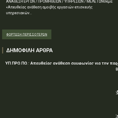
ΑΝΑΘΕΣΗ ΕΡΓΩΝ / ΠΡΟΜΗΘΕΙΩΝ / ΥΠΗΡΕΣΙΩΝ / ΜΕΛΕΤΩΝΘέμα:
«Απευθείας ανάθεση αμοιβής εργασιών επισκευής
υπηρεσιακών...
ΦΌΡΤΩΣΗ ΠΕΡΙΣΣΟΤΈΡΩΝ
ΔΗΜΟΦΙΛΗ ΑΡΘΡΑ
ΥΠ.ΠΡΟ.ΠΟ.: Απευθείας ανάθεση συμφωνίας για την πα
υπηρεσιών κλειδαρά για τη σφράγιση οικίας στα Μέγαρα
λόγω αιφνιδίου θανάτου και απουσίας συγγενών
Γαλλική «ψήφος εμπιστοσύνης» στην ηλεκτρική διασύν
Ελλάδας – Κύπρου με την είσοδο της Meridiam
Viohalco: Εκτόξευση 62% στα κέρδη και ισχυρή ανάπτυξ