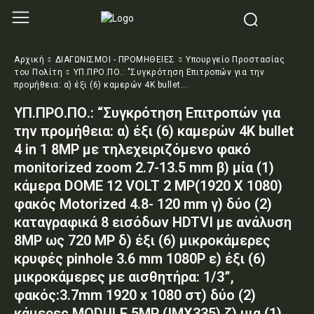
Αρχική
ΔΙΑΓΩΝΙΣΜΟΙ - ΠΡΟΜΗΘΕΙΕΣ
Υπουργείο Προστασίας
του Πολίτη
ΥΠ.ΠΡΟ.ΠΟ.: "Συγκρότηση Επιτροπών για την
προμήθεια: α) έξι (6) καμερών 4K bullet...
ΥΠ.ΠΡΟ.ΠΟ.: “Συγκρότηση Επιτροπών για
την προμήθεια: α) έξι (6) καμερών 4K bullet
4 in 1 8MP με τηλεχειριζόμενο φακό
monitorized zoom 2.7-13.5 mm β) μία (1)
κάμερα DOME 12 VOLT 2 ΜΡ(1920 X 1080)
φακός Motorized 4.8- 120 mm γ) δύο (2)
καταγραφικά 8 εισόδων HDTVI με ανάλυση
8ΜΡ ως 720 ΜΡ δ) έξι (6) μικροκάμερες
κρυφές pinhole 3.6 mm 1080P ε) έξι (6)
μικροκάμερες με αισθητήρα: 1/3”,
φακός:3.7mm 1920 x 1080 στ) δύο (2)
κάμερες MODULE 5MP (IMX335) ζ) μια (1)