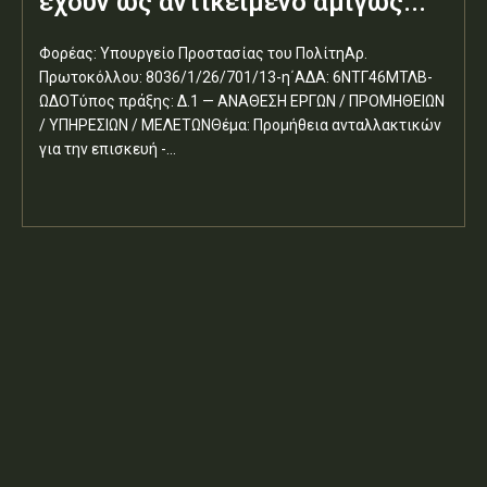
έχουν ως αντικείμενο αμιγώς...
Φορέας: Υπουργείο Προστασίας του ΠολίτηΑρ.
Πρωτοκόλλου: 8036/1/26/701/13-η΄ΑΔΑ: 6ΝΤΓ46ΜΤΛΒ-
ΩΔΟΤύπος πράξης: Δ.1 — ΑΝΑΘΕΣΗ ΕΡΓΩΝ / ΠΡΟΜΗΘΕΙΩΝ
/ ΥΠΗΡΕΣΙΩΝ / ΜΕΛΕΤΩΝΘέμα: Προμήθεια ανταλλακτικών
για την επισκευή -...