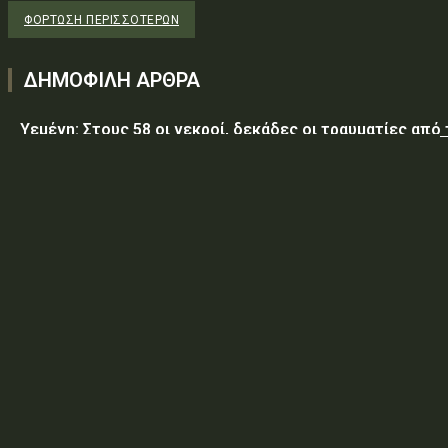
ΦΌΡΤΩΣΗ ΠΕΡΙΣΣΟΤΈΡΩΝ
ΔΗΜΟΦΙΛΗ ΑΡΘΡΑ
Υεμένη: Στους 58 οι νεκροί, δεκάδες οι τραυματίες από
επίθεση των Χούθι σε κυβερνητικές δυνάμεις
Τραμπ: Ο πόλεμος με το Ιράν «θα τελειώσει σύντομα»
ΥΠ.ΠΡΟ.ΠΟ.: «Έγκριση δαπάνης, εξήντα ενός χιλιάδων
εξακοσίων εβδομήντα ευρώ και είκοσι δύο λεπτών
(61.670,22€), για την τροφοδοσία κρατουμένων του
ΠΡΟ.ΚΕ.Κ.Α Ορεστιάδας, που παραβίασαν...
ΥΠ.ΠΡΟ.ΠΟ.: ΠΡΟΣΩΡΙΝΕΣ ΚΥΚΛΟΦΟΡΙΑΚΕΣ ΡΥΘΜΙΣΕΙΣ