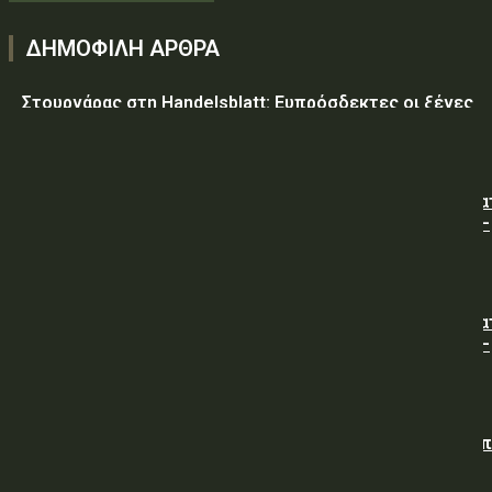
ΔΗΜΟΦΙΛΗ ΑΡΘΡΑ
Στουρνάρας στη Handelsblatt: Ευπρόσδεκτες οι ξένες
συμμετοχές στις ελληνικές τράπεζες
ΥΠ.ΠΡΟ.ΠΟ.: « Προσωρινές κυκλοφοριακές ρυθμίσεις κα
τον 7ο Λαϊκό Αγώνα Δρόμου φράγμα Λίμνης Πλαστήρα –
Μούχα – Καστανιά ».
ΥΠ.ΠΡΟ.ΠΟ.: « Προσωρινές κυκλοφοριακές ρυθμίσεις κα
τον 7ο Λαϊκό Αγώνα Δρόμου φράγμα Λίμνης Πλαστήρα –
Μούχα – Καστανιά ».
ΥΠΕΘΑ: Διενέργεια Διαγωνισμού για την Προμήθεια νω
άρτου (χωρίς άλευρα της Υπηρεσίας), προς κάλυψη
αναγκών των Μονάδων της Φρουράς Χαλκίδας