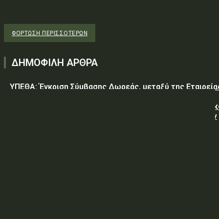
ΦΌΡΤΩΣΗ ΠΕΡΙΣΣΟΤΈΡΩΝ
ΔΗΜΟΦΙΛΗ ΑΡΘΡΑ
ΥΠΕΘΑ: Έγκριση Σύμβασης Δωρεάς, μεταξύ της Εταιρεία
«GREEN PIXEL PRODUCTIONS Α.Ε.» ως δωρητή, του
Ελληνικού Δημοσίου – Υπουργείο-Εθνικής Άμυνας-Γενικ
Επιτελείο Αεροπορίας-Σχολή Μονίμων Υπαξιωματικών
Αεροπορίας...
ΥΠΕΘΑ: ΠΡΟΜΗΘΕΙΑ ΕΦΟΔΙΩΝ «ΕΙΔΩΝ ΚΡΕΑΤΩΝ ΚΑΙ
ΠΟΥΛΕΡΙΚΩΝ»
ΥΠΕΘΑ: ΠΡΟΣΚΛΗΣΗ ΥΠΟΒΟΛΗΣ ΠΡΟΣΦΟΡΩΝ