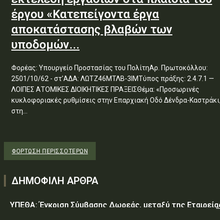
έργου «Κατεπείγοντα έργα
αποκατάστασης βλαβών των
υποδομών...
Φορέας: Υπουργείο Προστασίας του ΠολίτηΑρ. Πρωτοκόλλου:
2501/10/62 - στ'ΑΔΑ: ΛΩΤΖ46ΜΤΛΒ-3ΙΜΤύπος πράξης: 2.4.7.1 —
ΛΟΙΠΕΣ ΑΤΟΜΙΚΕΣ ΔΙΟΙΚΗΤΙΚΕΣ ΠΡΑΞΕΙΣΘέμα: «Προσωρινές
κυκλοφοριακές ρυθμίσεις στην Επαρχιακή Οδό Δένδρα-Καστράκι
στη...
ΦΌΡΤΩΣΗ ΠΕΡΙΣΣΟΤΈΡΩΝ
ΔΗΜΟΦΙΛΗ ΑΡΘΡΑ
ΥΠΕΘΑ: Έγκριση Σύμβασης Δωρεάς, μεταξύ της Εταιρεία
«GREEN PIXEL PRODUCTIONS Α.Ε.» ως δωρητή, του