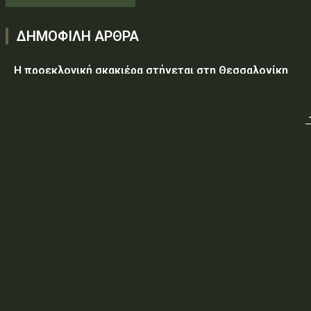
ΔΗΜΟΦΙΛΗ ΑΡΘΡΑ
Η προεκλογική σκακιέρα στήνεται στη Θεσσαλονίκη
Υεμένη: Στους 58 οι νεκροί, δεκάδες οι τραυματίες από
επίθεση των Χούθι σε κυβερνητικές δυνάμεις
Τραμπ: Ο πόλεμος με το Ιράν «θα τελειώσει σύντομα»
ΥΠ.ΠΡΟ.ΠΟ.: «Έγκριση δαπάνης, εξήντα ενός χιλιάδων
εξακοσίων εβδομήντα ευρώ και είκοσι δύο λεπτών
(61.670,22€), για την τροφοδοσία κρατουμένων του
ΠΡΟ.ΚΕ.Κ.Α Ορεστιάδας, που παραβίασαν...