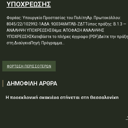
ΥΠΟΧΡΕΩΣΗΣ
Φορέας: Υπουργείο Προστασίας του ΠολίτηΑρ. Πρωτοκόλλου:
8045/22/102992-1ΑΔΑ: 9Ω0346ΜΤΛΒ-ΖΔΤΤύπος πράξης: Β.1.3 —
ΑΝΑΛΗΨΗ ΥΠΟΧΡΕΩΣΗΣΘέμα: ΑΠΟΦΑΣΗ ΑΝΑΛΗΨΗΣ
ΥΠΟΧΡΕΩΣΗΣΚατεβάστε το πλήρες έγγραφο (PDF)Δείτε την πράξ
στη ΔιαύγειαΠηγή: Πρόγραμμα...
ΦΌΡΤΩΣΗ ΠΕΡΙΣΣΟΤΈΡΩΝ
ΔΗΜΟΦΙΛΗ ΑΡΘΡΑ
Η προεκλογική σκακιέρα στήνεται στη Θεσσαλονίκη
Υεμένη: Στους 58 οι νεκροί, δεκάδες οι τραυματίες από
επίθεση των Χούθι σε κυβερνητικές δυνάμεις